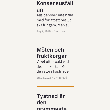
Konsensusfäll
an
Alla behöver inte hålla 
med för att ett beslut 
ska fungera. Men alla 
behöver känna att 
Aug 4, 2026
•
3 min read
deras invändningar 
faktiskt vägdes in.
Möten och 
fruktkorgar
Vi vet ofta exakt vad 
det lilla kostar. Men 
den stora kostnaden i 
kalendern har ingen 
Jul 28, 2026
•
1 min read
ens räknat på. 
Tystnad är 
den 
grymmaste 