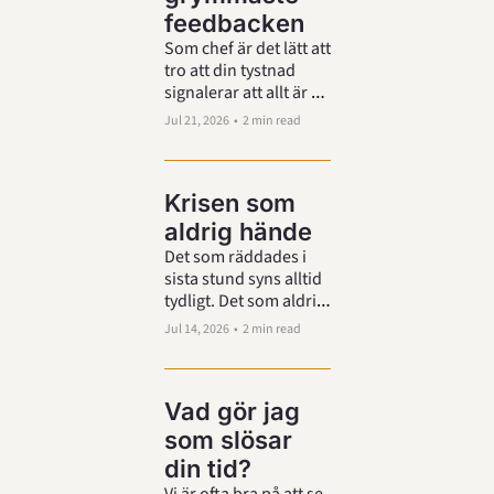
feedbacken
Som chef är det lätt att 
tro att din tystnad 
signalerar att allt är 
bra. Men ofta betyder 
Jul 21, 2026
•
2 min read
den bara att någon 
annan själv fyller i 
tomrummet.
Krisen som 
aldrig hände
Det som räddades i 
sista stund syns alltid 
tydligt. Det som aldrig 
gick sönder syns ofta 
Jul 14, 2026
•
2 min read
inte alls.
Vad gör jag 
som slösar 
din tid?