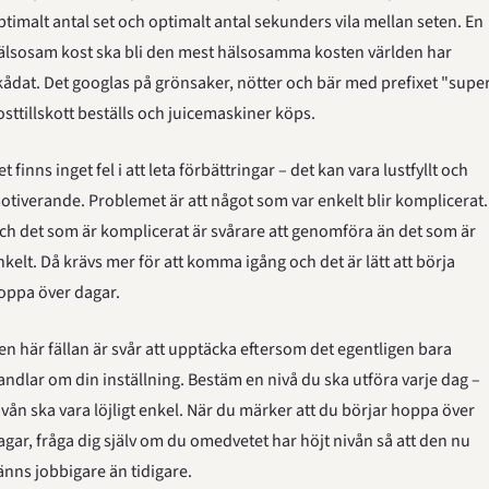
ptimalt antal set och optimalt antal sekunders vila mellan seten. En 
älsosam kost ska bli den mest hälsosamma kosten världen har 
kådat. Det googlas på grönsaker, nötter och bär med prefixet "super"
osttillskott beställs och juicemaskiner köps.
t finns inget fel i att leta förbättringar – det kan vara lustfyllt och 
otiverande. Problemet är att något som var enkelt blir komplicerat. 
ch det som är komplicerat är svårare att genomföra än det som är 
nkelt. Då krävs mer för att komma igång och det är lätt att börja 
oppa över dagar.
en här fällan är svår att upptäcka eftersom det egentligen bara 
andlar om din inställning. Bestäm en nivå du ska utföra varje dag – 
ivån ska vara löjligt enkel. När du märker att du börjar hoppa över 
agar, fråga dig själv om du omedvetet har höjt nivån så att den nu 
änns jobbigare än tidigare.