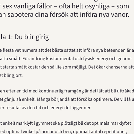
̈r sex vanliga fällor – ofta helt osynliga – som 
an sabotera dina försök att införa nya vanor.
la 1: Du blir girig
e flesta vet numera att det bästa sättet att införa nya beteenden är at
tarta smått. Förändring kostar mental och fysisk energi och genom 
tt starta smått kostar den så lite som möjligt. Det ökar chanserna att 
t blir gjort.
en efter en tid med kontinuerlig framgång är det lätt att bli uttråkad.
et går ju så enkelt! Många börjar då att försöka optimera. De vill få ut
er resultat av den tid och energi de lägger ner.
tt enkelt marklyft i gymmet ska plötsligt bli det optimala marklyftet 
ed optimal vinkel på armar och ben, optimalt antal repetitioner, 