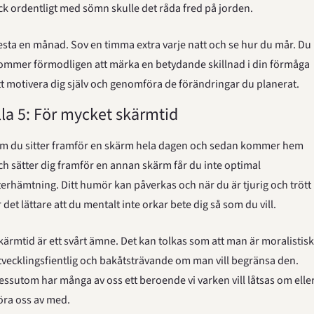
ick ordentligt med sömn skulle det råda fred på jorden.
esta en månad. Sov en timma extra varje natt och se hur du mår. Du 
ommer förmodligen att märka en betydande skillnad i din förmåga 
tt motivera dig själv och genomföra de förändringar du planerat.
lla 5: För mycket skärmtid
m du sitter framför en skärm hela dagen och sedan kommer hem 
ch sätter dig framför en annan skärm får du inte optimal 
terhämtning. Ditt humör kan påverkas och när du är tjurig och trött 
r det lättare att du mentalt inte orkar bete dig så som du vill.
kärmtid är ett svårt ämne. Det kan tolkas som att man är moralistisk,
tvecklingsfientlig och bakåtsträvande om man vill begränsa den. 
essutom har många av oss ett beroende vi varken vill låtsas om eller
öra oss av med.