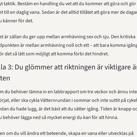
yt taktik. Bestäm en handling du vet att du kommer att göra och gör 
et till en daglig vana. Sedan är det alltid tillåtet att göra mer de dagar
u känner för det.
et är sällan du ger upp mellan armhävning sex och sju. Den kritiska 
idpunkten är mellan armhävning noll och ett – att bara komma igång
ör det så lätt som möjligt att komma förbi det hindret.
lla 3: Du glömmer att riktningen är viktigare ä
rten
m du behöver lämna in en labbrapport om tre veckor och ännu inte 
örjat, eller ska cykla Vätternrundan i sommar och inte suttit på cykel
edan du hade lugg, är det bäst att du sätter igång. Tiden är knapp oc
u behöver lägga ned så mycket energi du kan för att hinna.
en om du vill ändra ett beteende, skapa en vana eller utvecklas på 