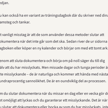
edjan.
u kan också ha en variant av träningsdagbok där du skriver ned dina
ramsteg och tankar.
tt vanligt misstag är att de som använder dessa metoder slutar att 
okumentera när det inte går som det ska. Sedan river de ur sidorna i
agboken eller köper en ny kalender och börjar om med ett tomt ark
enom att sluta dokumentera och börja om på noll säger du till dig 
jälv att du har misslyckats. Men missade dagar och tunga perioder är
nte misslyckande – de är naturliga och kommer att hända med nästa
undraprocentig sannolikhet. De är en oundviklig del av processen.
m du slutar dokumentera när du missar en dag eller en vecka gör du
et omöjligt att lyckas och du garanterar ett misslyckande. Det är när 
u slutar att dokumentera eller bocka av som du har misslyckats, inte