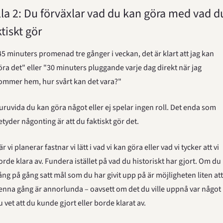
lla 2: Du förväxlar vad du kan göra med vad du
ktiskt gör
45 minuters promenad tre gånger i veckan, det är klart att jag kan 
öra det" eller "30 minuters pluggande varje dag direkt när jag 
ommer hem, hur svårt kan det vara?"
uruvida du kan göra något eller ej spelar ingen roll. Det enda som 
etyder någonting är att du faktiskt gör det.
r vi planerar fastnar vi lätt i vad vi kan göra eller vad vi tycker att vi 
orde klara av. Fundera istället på vad du historiskt har gjort. Om du 
ång på gång satt mål som du har givit upp på är möjligheten liten att 
enna gång är annorlunda – oavsett om det du ville uppnå var något 
u vet att du kunde gjort eller borde klarat av.