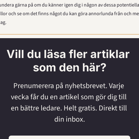
undera gärna på om du känner igen dig i någon av dessa potentiella
ällor och se om det finns något du kan göra annorlunda från och me
dag.
Vill du läsa fler artiklar 
som den här?
Prenumerera på nyhetsbrevet. Varje 
vecka får du en artikel som gör dig till 
en bättre ledare. Helt gratis. Direkt till 
din inbox.