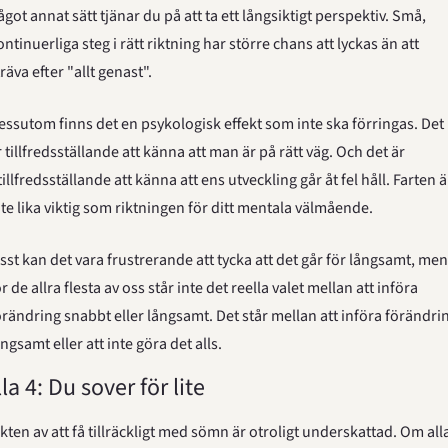
ågot annat sätt tjänar du på att ta ett långsiktigt perspektiv. Små, 
ontinuerliga steg i rätt riktning har större chans att lyckas än att 
träva efter "allt genast".
essutom finns det en psykologisk effekt som inte ska förringas. Det 
r tillfredsställande att känna att man är på rätt väg. Och det är 
tillfredsställande att känna att ens utveckling går åt fel håll. Farten är
nte lika viktig som riktningen för ditt mentala välmående.
isst kan det vara frustrerande att tycka att det går för långsamt, men 
r de allra flesta av oss står inte det reella valet mellan att införa 
örändring snabbt eller långsamt. Det står mellan att införa förändrin
ångsamt eller att inte göra det alls.
la 4: Du sover för lite
ikten av att få tillräckligt med sömn är otroligt underskattad. Om alla