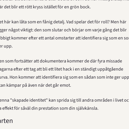
är det blir ett rött kryss istället för en grön bock.
et här kan låta som en fånig detalj. Vad spelar det för roll? Men här 
igger något viktigt: den som slutar och börjar om varje gång det blir 
obbigt kommer efter ett antal omstarter att identifiera sig som en so
er upp.
en som fortsätter att dokumentera kommer de där fyra missade 
agarna efter ett tag att bli ett litet hack i en ständigt uppåtgående 
urva. Hon kommer att identifiera sig som en sådan som inte ger upp
tan kämpar på även när det går emot.
enna "skapade identitet" kan sprida sig till andra områden i livet oc
a effekt för såväl din prestation som din självkänsla.
arten