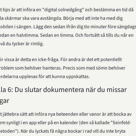
tt tips är att införa en "digital solnedgång" och bestämma en tid då 
lla skärmar ska vara avstängda. Börja med att inte ha med dig 
obilen i sängen. Lägg den sedan ifrån dig tio minuter före sängdags.
edan en halvtimma. Sedan en timma. Och fortsätt så tills du når en 
ivå du tycker är rimlig.
ör vissa är detta en icke-fråga. För andra är det ett potentiellt 
roblem som behöver hanteras. Precis som med sömn behöver 
ördelarna upplevas för att kunna uppskattas.
lla 6: Du slutar dokumentera när du missar 
gar
tt jättebra sätt att införa nya beteenden eller vanor är att bocka av 
em synligt i en app eller på en kalender (den så kallade "Seinfeld-
etoden"). När du lyckats få några bockar i rad vill du inte bryta 