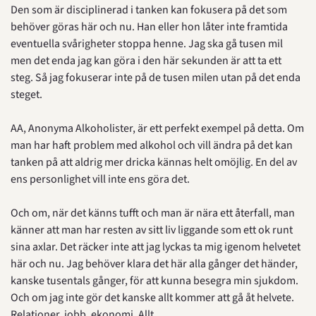
Den som är disciplinerad i tanken kan fokusera på det som 
behöver göras här och nu. Han eller hon låter inte framtida 
eventuella svårigheter stoppa henne. Jag ska gå tusen mil 
men det enda jag kan göra i den här sekunden är att ta ett 
steg. Så jag fokuserar inte på de tusen milen utan på det enda 
steget.
AA, Anonyma Alkoholister, är ett perfekt exempel på detta. Om 
man har haft problem med alkohol och vill ändra på det kan 
tanken på att aldrig mer dricka kännas helt omöjlig. En del av 
ens personlighet vill inte ens göra det.
Och om, när det känns tufft och man är nära ett återfall, man 
känner att man har resten av sitt liv liggande som ett ok runt 
sina axlar. Det räcker inte att jag lyckas ta mig igenom helvetet 
här och nu. Jag behöver klara det här alla gånger det händer, 
kanske tusentals gånger, för att kunna besegra min sjukdom. 
Och om jag inte gör det kanske allt kommer att gå åt helvete. 
Relationer, jobb, ekonomi. Allt.