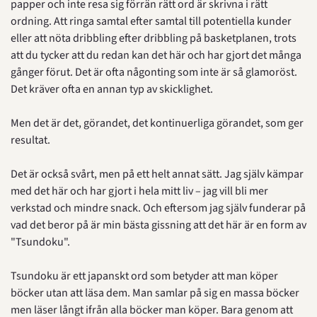
papper och inte resa sig förrän rätt ord är skrivna i rätt 
ordning. Att ringa samtal efter samtal till potentiella kunder 
eller att nöta dribbling efter dribbling på basketplanen, trots 
att du tycker att du redan kan det här och har gjort det många 
gånger förut. Det är ofta någonting som inte är så glamoröst. 
Det kräver ofta en annan typ av skicklighet.
Men det är det, görandet, det kontinuerliga görandet, som ger 
resultat.
Det är också svårt, men på ett helt annat sätt. Jag själv kämpar 
med det här och har gjort i hela mitt liv – jag vill bli mer 
verkstad och mindre snack. Och eftersom jag själv funderar på 
vad det beror på är min bästa gissning att det här är en form av 
"Tsundoku".
Tsundoku är ett japanskt ord som betyder att man köper 
böcker utan att läsa dem. Man samlar på sig en massa böcker 
men läser långt ifrån alla böcker man köper. Bara genom att 