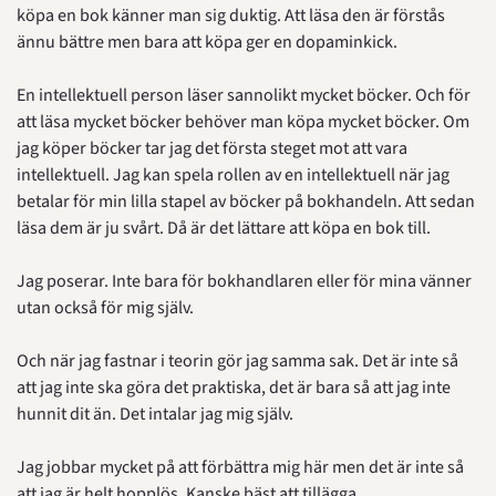
köpa en bok känner man sig duktig. Att läsa den är förstås 
ännu bättre men bara att köpa ger en dopaminkick.
En intellektuell person läser sannolikt mycket böcker. Och för 
att läsa mycket böcker behöver man köpa mycket böcker. Om 
jag köper böcker tar jag det första steget mot att vara 
intellektuell. Jag kan spela rollen av en intellektuell när jag 
betalar för min lilla stapel av böcker på bokhandeln. Att sedan 
läsa dem är ju svårt. Då är det lättare att köpa en bok till.
Jag poserar. Inte bara för bokhandlaren eller för mina vänner 
utan också för mig själv.
Och när jag fastnar i teorin gör jag samma sak. Det är inte så 
att jag inte ska göra det praktiska, det är bara så att jag inte 
hunnit dit än. Det intalar jag mig själv.
Jag jobbar mycket på att förbättra mig här men det är inte så 
att jag är helt hopplös. Kanske bäst att tillägga.