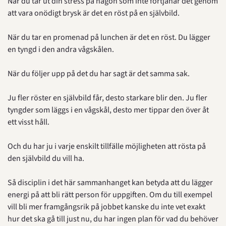
När du tar ut din stress på någon som inte förtjänar det genom 
att vara onödigt brysk är det en röst på en självbild.
När du tar en promenad på lunchen är det en röst. Du lägger 
en tyngd i den andra vågskålen.
När du följer upp på det du har sagt är det samma sak.
Ju fler röster en självbild får, desto starkare blir den. Ju fler 
tyngder som läggs i en vågskål, desto mer tippar den över åt 
ett visst håll.
Och du har ju i varje enskilt tillfälle möjligheten att rösta på 
den självbild du vill ha.
Så disciplin i det här sammanhanget kan betyda att du lägger 
energi på att bli rätt person för uppgiften. Om du till exempel 
vill bli mer framgångsrik på jobbet kanske du inte vet exakt 
hur det ska gå till just nu, du har ingen plan för vad du behöver 