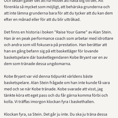
Och sedan gäller det att ha modet att hålla dig till det. Att 
förenkla så mycket som möjligt, att behärska grunderna och 
att inte lämna grunderna bara för att du tycker att du kan dem 
efter en månad eller för att du blir uttråkad.
Det finns en historia i boken "Raise Your Game" av Alan Stein. 
Han är en peak performance coach som arbetar med idrottare 
och andra som vill fokusera på prestation. Han berättar att 
han en gång befann sig på ett basketläger för lovande 
basketspelare där basketlegendaren Kobe Bryant var en av 
dem som tränade dessa ungdomarna.
Kobe Bryant var vid denna tidpunkt världens bäste 
basketspelare. Alan Stein frågade om han inte kunde få vara 
med och se när Kobe tränade. Kobe svarade att visst, jag 
tänkte köra ett eget pass och du får gärna komma förbi och 
kolla. Vi träffas imorgon klockan fyra i baskethallen.
Klockan fyra, sa Stein. Det går ju inte. Du ska ju träna dessa 