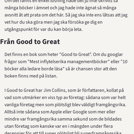
Om det fanns en enkel lösning hade det ju inte skrivits så 
många böcker i ämnet och jag hade inte ägnat så många 
avsnitt åt att prata om det här. Så jag ska inte ens låtsas att jag 
vet hur du ska göra men jag ska försöka ge dig en 
utgångspunkt för var du kan börja leta.
Från Good to Great
Det finns en bok som heter "Good to Great". Om du googlar 
frågor som "Mest inflytelserika managementböcker" eller "10 
böcker alla ledare borde läsa" så är chansen stor att den 
boken finns med på listan.
I Good to Great har Jim Collins, som är författaren, kollat på 
vad som utmärker en viss typ av företag: sådana som var helt 
vanliga företag men som plötsligt blev väldigt framgångsrika. 
Alltså inte sådana som Apple eller Google som mer eller 
mindre var framgångsrika samma sekund som de bildades 
utan företag som kanske var en i mängden under flera 
decennier för att till synes plötsligt bli superframgångsrika.