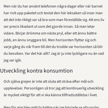
Men när du har använt telefonen några dagar eller när barnet 
har rivit upp paketet och testat den här leksaken så inser man 
att det inte riktigt var så bra som man föreställde sig. Att ens liv 
ser precis likadant ut som det gjorde innan. Så man letar 
vidare. Börjar drömma om nästa pryl, eller ett ännu bättre 
jobb, en ännu snyggare bil. Men horisonten flyttar sig och 
varje gång du når fram till det du trodde var horisonten så blir 
du besviken. Var det här allt? Jag är ju inte lyckligare nu än vad 
jag var igår.
Utveckling kontra konsumtion
Och själva grejen är inte att sluta att sträva efter mål och 
upplevelser. Personligen så tror jag att kontinuerlig utveckling 
är mycket viktigt för att vi ska känna tillfredsställelse i livet.
Men för mig blev mitt liv bättre när jag började se alla prylar 