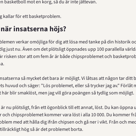
n basketboll mot en korg, så du är inte jättevan.
ag kallar för ett basketproblem.
när insatserna höjs?
lemen verkar omöjliga för dig att lösa med tanke på din historik o
dig just nu. Även om det plötsligt öppnades upp 100 parallella världar
är risken stor att om fem år är både chipsproblemet och basketprobl
na.
nsatserna så mycket det bara är möjligt. Vi låtsas att någon tar ditt b
s huvud och säger: "Lös problemet, eller så trycker jag av." Förlåt mi
t här blir smaklöst, men jag vill göra poängen så tydlig som möjligt.
r nu plötsligt, från ett ögonblick till ett annat, löst. Du kan öppna 
ar och chipsproblemet kommer vara löst i alla 10 000. Du kommer fr
oblem med att hålla dig ifrån chipsen och gå ner i vikt. Från och me
tillräckligt hög så är det problemet borta.