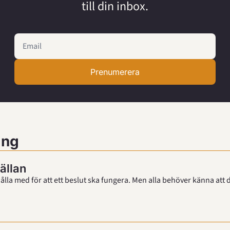
till din inbox.
Prenumerera
ing
̈llan
hålla med för att ett beslut ska fungera. Men alla behöver känna att 