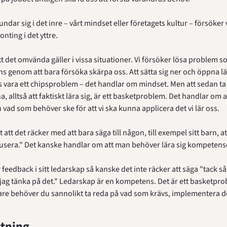
dar sig i det inre – vårt mindset eller företagets kultur – försöker 
nting i det yttre.
tt det omvända gäller i vissa situationer. Vi försöker lösa problem so
s genom att bara försöka skärpa oss. Att sätta sig ner och öppna l
s vara ett chipsproblem – det handlar om mindset. Men att sedan ta ti
a, alltså att faktiskt lära sig, är ett basketproblem. Det handlar om at
h vad som behöver ske för att vi ska kunna applicera det vi lär oss.
t att det räcker med att bara säga till någon, till exempel sitt barn, at
okusera." Det kanske handlar om att man behöver lära sig kompetens
 feedback i sitt ledarskap så kanske det inte räcker att säga "tack så
ag tänka på det." Ledarskap är en kompetens. Det är ett basketprob
dare behöver du sannolikt ta reda på vad som krävs, implementera de
tning