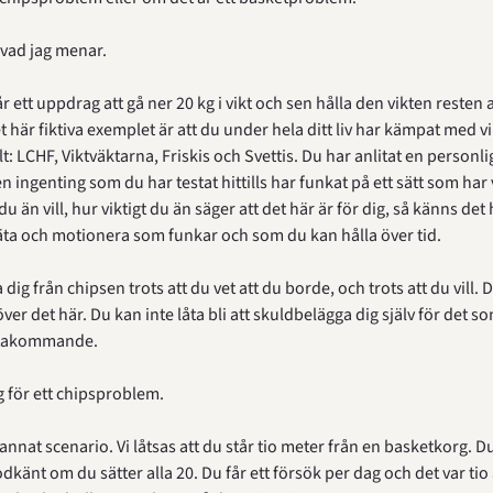
 vad jag menar.
år ett uppdrag att gå ner 20 kg i vikt och sen hålla den vikten resten av 
 här fiktiva exemplet är att du under hela ditt liv har kämpat med vi
lt: LCHF, Viktväktarna, Friskis och Svettis. Du har anlitat en personlig
 ingenting som du har testat hittills har funkat på ett sätt som har va
u än vill, hur viktigt du än säger att det här är för dig, så känns det h
tt äta och motionera som funkar och som du kan hålla över tid.
 dig från chipsen trots att du vet att du borde, och trots att du vill. D
ver det här. Du kan inte låta bli att skuldbelägga dig själv för det s
kortakommande.
ag för ett chipsproblem.
 annat scenario. Vi låtsas att du står tio meter från en basketkorg. Du
odkänt om du sätter alla 20. Du får ett försök per dag och det var tio