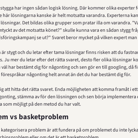
tygga har ingen sådan logisk lösning. Där kommer olika experter fö
e här lösningarna kanske är helt motsatta varandra. Experterna kans
lösningar. Det bildas olika grupper som pratar illa om varandra. "Va
omtyckt av det motsatta könet?" skulle kunna vara en sådan stygg fråg
sföringskampanj se ut?" Svaret beror mycket på vilken expert man 
är stygt och du letar efter tama lösningar finns risken att du fastnar
. Ju mer du letar efter det rätta svaret, desto fler olika lösningar k
väl har bestämt dig för någonting och sen gör en till googling, då fin
u förespråkar någonting helt annat än det du har bestämt dig för.
 att hitta det rätta svaret. Enda möjligheten att komma framåt i ett 
ågonting, stämma av för den lösningen och sen börja implementera 
ra som möjligt på den metod du har valt.
em vs basketproblem
tt kategorisera problem är att fundera på om problemet du inte lyckat
tt chipsproblem eller om det är ett basketproblem.