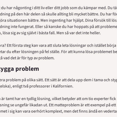
t du har någonting i ditt liv eller ditt jobb som du kämpar med. Du t
dning på den här delen så skulle allting bli mycket bättre. Du har för
göra situationen bättre. Men ingenting har hjälpt. Dina försök till lös
dning inte fungerat. Eller så kanske du har hoppats på att problemet 
lösa sig av sig självt i bästa fall. Men så var det inte heller.
a? Ett första steg kan vara att sluta leta lösningar och istället börja s
etar du efter lösningen på fel ställe. För att kunna lösa problemet be
tå vad det är för typ av problem.
tygga problem
ra problem på olika sätt. Ett sätt är att dela upp dem i tama och styg
lska), enligt två professorer i Kalifornien.
är tamt har en tydlig lösning, vilket betyder att om tio experter fi
lösning se ungefär likadan ut. Ett matteproblem är ett exempel på ett 
met i sig kan vara oerhört komplext, men det finns ändå en vederta