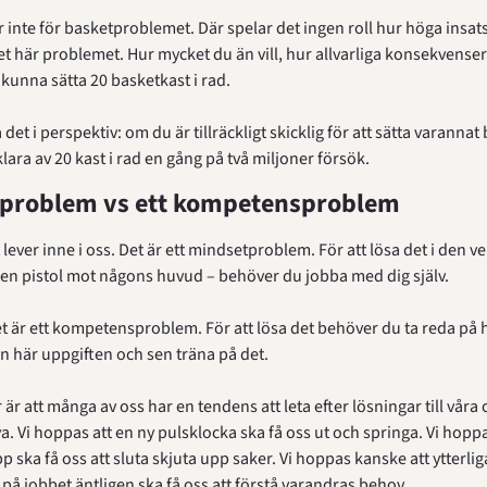
inte för basketproblemet. Där spelar det ingen roll hur höga insats
et här problemet. Hur mycket du än vill, hur allvarliga konsekvenserna
kunna sätta 20 basketkast i rad.
a det i perspektiv: om du är tillräckligt skicklig för att sätta varannat 
 klara av 20 kast i rad en gång på två miljoner försök.
tproblem vs ett kompetensproblem
ever inne i oss. Det är ett mindsetproblem. För att lösa det i den ver
 en pistol mot någons huvud – behöver du jobba med dig själv.
 är ett kompetensproblem. För att lösa det behöver du ta reda på h
en här uppgiften och sen träna på det.
 är att många av oss har en tendens att leta efter lösningar till våra
a. Vi hoppas att en ny pulsklocka ska få oss ut och springa. Vi hoppas
 ska få oss att sluta skjuta upp saker. Vi hoppas kanske att ytterlig
å jobbet äntligen ska få oss att förstå varandras behov.