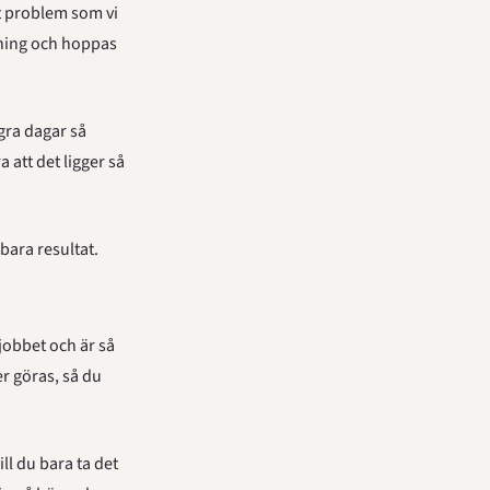
t problem som vi 
sning och hoppas 
gra dagar så 
 att det ligger så 
lbara resultat.
obbet och är så 
r göras, så du 
l du bara ta det 