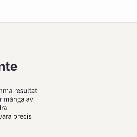
nte 
mma resultat 
ar många av 
ra 
ara precis 