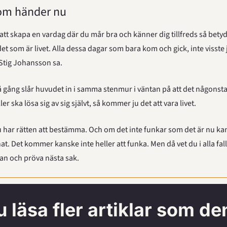
som händer nu
tt skapa en vardag där du mår bra och känner dig tillfreds så betyder j
det som är livet. Alla dessa dagar som bara kom och gick, inte visste j
 Stig Johansson sa.
 gång slår huvudet in i samma stenmur i väntan på att det någonstan
ler ska lösa sig av sig självt, så kommer ju det att vara livet.
har rätten att bestämma. Och om det inte funkar som det är nu ka
t. Det kommer kanske inte heller att funka. Men då vet du i alla fall
stan och pröva nästa sak.
du läsa fler artiklar som de