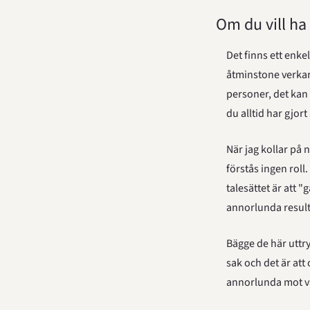
Om du vill ha
Det finns ett enke
åtminstone verkar 
personer, det kan 
du alltid har gjor
När jag kollar på 
förstås ingen roll
talesättet är att 
annorlunda result
Bägge de här uttry
sak och det är att 
annorlunda mot vad