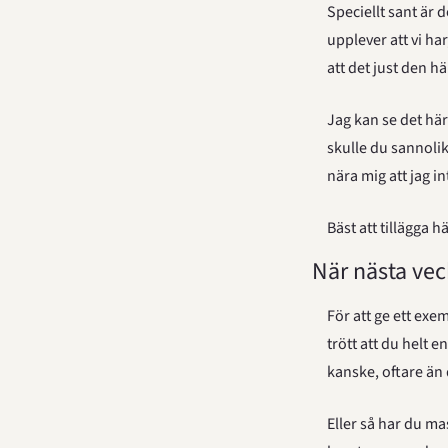
Speciellt sant är 
upplever att vi ha
att det just den hä
Jag kan se det här 
skulle du sannolikt
nära mig att jag in
Bäst att tillägga h
När nästa ve
För att ge ett exe
trött att du helt 
kanske, oftare än 
Eller så har du ma