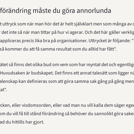
 förändring måste du göra annorlunda
lt uttryck som när man hör det är helt självklart men som många av os
det inte så när man tittar på hur vi agerar. Och det här gäller verklig
appliceras precis lika bra på organisationer. Uttrycket är följande:
t så kommer du att få samma resultat som du alltid har fått".
nätet så finns det olika bud om vem som har myntat det och egentlige
. Huvudsaken är budskapet. Det finns ett annat talesätt som ligger nä
"galenskap kan definieras som att göra samma sak gång på gång men 
at".
cken, eller visdomsorden, eller vad man nu vill kalla dem säger eg
om du vill få till stånd förändring så behöver du sannolikt göra saker
 du hittills har gjort.