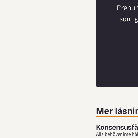
Prenume
som gö
Mer läsni
Konsensusfä
Alla behöver inte ha