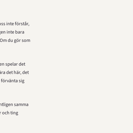
s inte förstår, 
en inte bara 
 "Om du gör som 
n spelar det 
ra det här, det 
förvänta sig 
entligen samma 
 och ting 