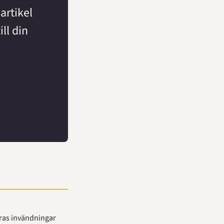
rtikel 
ll din 
eras invändningar 