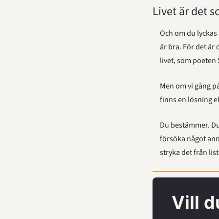
Livet är det 
Och om du lyckas a
är bra. För det är 
livet, som poeten
Men om vi gång på
finns en lösning el
Du bestämmer. Du 
försöka något anna
stryka det från li
Vill 