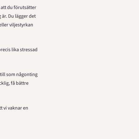
att du förutsätter 
är. Du lägger det 
ler viljestyrkan 
ecis lika stressad 
 till som någonting 
lig, få bättre 
t vi vaknar en 