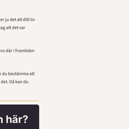
u det att ditt liv 
ag att det var 
s där i framtiden 
n du bestämma att 
 det. Då kan du 
n här?