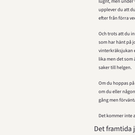
lugnt, men under 
upplever du att d
efter från förra v
Och trots att du in
som har hänt på jo
vinterkräksjukan el
lika men det som är 
saker till helgen.
Om du hoppas på at
om du eller någon 
gång men förvänta 
Det kommer inte att
Det framtida 