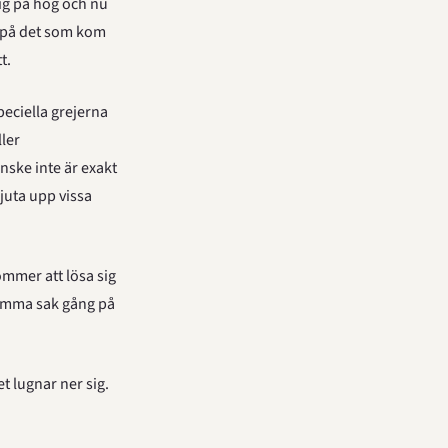
g på hög och nu 
 på det som kom 
t.
peciella grejerna 
ler 
nske inte är exakt 
kjuta upp vissa 
mmer att lösa sig 
samma sak gång på 
et lugnar ner sig.