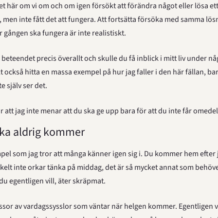
det här om vi om och om igen försökt att förändra något eller lösa et
r, men inte fått det att fungera. Att fortsätta försöka med samma lö
r gången ska fungera är inte realistiskt.
beteendet precis överallt och skulle du få inblick i mitt liv under nå
 också hitta en massa exempel på hur jag faller i den här fällan, bara
te själv ser det.
är att jag inte menar att du ska ge upp bara för att du inte får omede
cka aldrig kommer
mpel som jag tror att många känner igen sig i. Du kommer hem efter j
enkelt inte orkar tänka på middag, det är så mycket annat som behöve
du egentligen vill, äter skräpmat.
ssor av vardagssysslor som väntar när helgen kommer. Egentligen vil