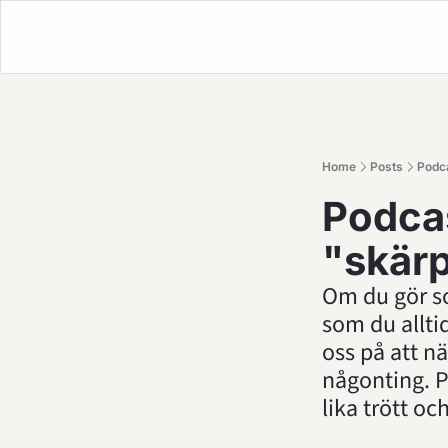
Home
Posts
Podca
Podcas
"skär
Om du gör so
som du alltid 
oss på att n
någonting. P
lika trött o