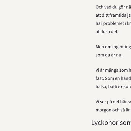
Och vad du gör när
att ditt framtida 
här problemet i kn
att lösa det.
Men om ingenting f
som du är nu.
Vi är många som har
fast. Som en händel
hälsa, bättre ekon
Vi ser på det här s
morgon och så är v
Lyckohorison