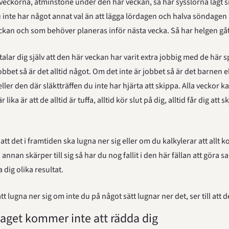
veckorna, åtminstone under den här veckan, så har sysslorna lagt si
u inte har något annat val än att lägga lördagen och halva söndagen
eckan och som behöver planeras inför nästa vecka. Så har helgen gåt
talar dig själv att den här veckan har varit extra jobbig med de här s
bbet så är det alltid något. Om det inte är jobbet så är det barnen el
ler den där släktträffen du inte har hjärta att skippa. Alla veckor ka
lika är att de alltid är tuffa, alltid kör slut på dig, alltid får dig att s
t det i framtiden ska lugna ner sig eller om du kalkylerar att allt ko
annan skärper till sig så har du nog fallit i den här fällan att göra 
dig olika resultat.
 lugna ner sig om inte du på något sätt lugnar ner det, ser till att d
jaget kommer inte att rädda dig