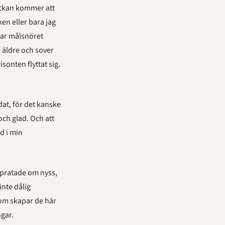
yckan kommer att 
en eller bara jag 
har målsnöret 
e äldre och sover 
onten flyttat sig. 
at, för det kanske 
och glad. Och att 
d i min 
 pratade om nyss, 
nte dålig 
m skapar de här 
ngar.