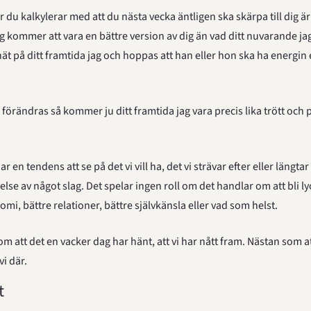
 du kalkylerar med att du nästa vecka äntligen ska skärpa till dig är 
jag kommer att vara en bättre version av dig än vad ditt nuvarande jag 
ät på ditt framtida jag och hoppas att han eller hon ska ha energin el
örändras så kommer ju ditt framtida jag vara precis lika trött och pr
 en tendens att se på det vi vill ha, det vi strävar efter eller längtar
se av något slag. Det spelar ingen roll om det handlar om att bli lyck
omi, bättre relationer, bättre självkänsla eller vad som helst.
om att det en vacker dag har hänt, att vi har nått fram. Nästan som at
i där.
t