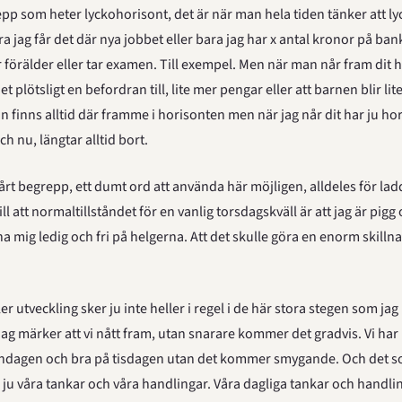
epp som heter lyckohorisont, det är när man hela tiden tänker att l
a jag får det där nya jobbet eller bara jag har x antal kronor på bank
lir förälder eller tar examen. Till exempel. Men när man når fram dit 
det plötsligt en befordran till, lite mer pengar eller att barnen blir lit
n finns alltid där framme i horisonten men när jag når dit har ju horis
ch nu, längtar alltid bort.
vårt begrepp, ett dumt ord att använda här möjligen, alldeles för ladd
vill att normaltillståndet för en vanlig torsdagskväll är att jag är pigg 
na mig ledig och fri på helgerna. Att det skulle göra en enorm skillna
er utveckling sker ju inte heller i regel i de här stora stegen som jag
 dag märker att vi nått fram, utan snarare kommer det gradvis. Vi har i
ndagen och bra på tisdagen utan det kommer smygande. Och det so
ju våra tankar och våra handlingar. Våra dagliga tankar och handli