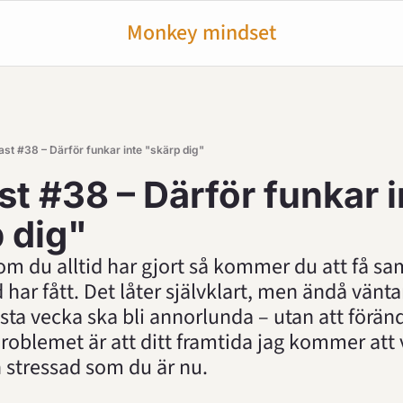
Monkey mindset
st #38 – Därför funkar inte "skärp dig"
t #38 – Därför funkar i
p dig"
m du alltid har gjort så kommer du att få sa
har fått. Det låter självklart, men ändå vänt
ästa vecka ska bli annorlunda – utan att föränd
roblemet är att ditt framtida jag kommer att v
ch stressad som du är nu.