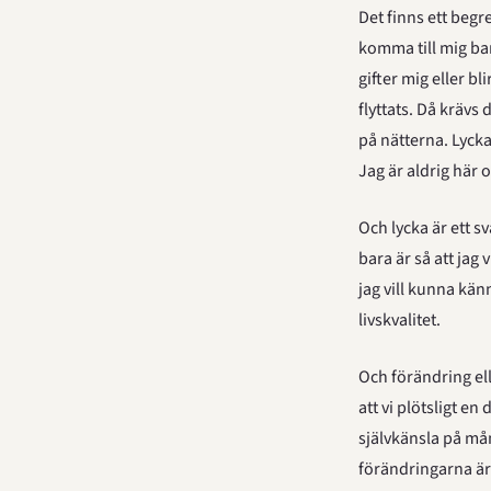
Det finns ett begr
komma till mig bar
gifter mig eller b
flyttats. Då krävs 
på nätterna. Lycka
Jag är aldrig här o
Och lycka är ett s
bara är så att jag 
jag vill kunna kän
livskvalitet.
Och förändring ell
att vi plötsligt en
självkänsla på må
förändringarna är 