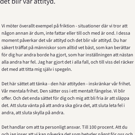
det blir vår attityd. 
Vi möter överallt exempel på friktion - situationer där vi tror att 
någon annan är dum, inte fattar eller till och med är ond. I dessa 
moment påverkar det vår attityd och det blir vår attityd. Du har 
säkert träffat på människor som alltid vet bäst, som kan berättar 
för dig hur andra borde ha gjort, som har inställningen att nästan 
alla andra har fel. Jag har gjort det i alla fall, och till viss del räcker 
det med att titta mig själv i spegeln.
Det här sättet att tänka - den här attityden - inskränkar vår frihet. 
Vår mentala frihet. Den sätter oss i ett mentalt fängelse. Vi blir 
offer. Och det enda sättet för dig och mig att bli fria är att släppa 
det. Att sluta vänta på att andra ska göra det, att sluta leta fel i 
andra, att sluta skylla på andra.
Det handlar om att ta personligt ansvar. Till 100 procent. Att du 
och jag inser att vi kan påverka det som betyder något för oss och 