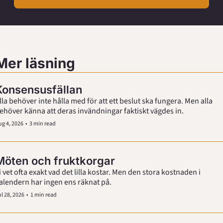
Mer läsning
Konsensusfällan
lla behöver inte hålla med för att ett beslut ska fungera. Men alla 
ehöver känna att deras invändningar faktiskt vägdes in.
g 4, 2026
•
3 min read
Möten och fruktkorgar
i vet ofta exakt vad det lilla kostar. Men den stora kostnaden i 
kalendern har ingen ens räknat på. 
l 28, 2026
•
1 min read