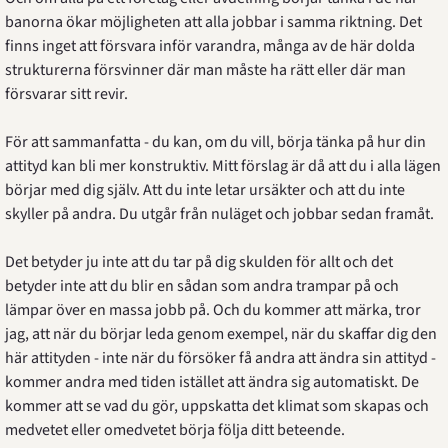
banorna ökar möjligheten att alla jobbar i samma riktning. Det 
finns inget att försvara inför varandra, många av de här dolda 
strukturerna försvinner där man måste ha rätt eller där man 
försvarar sitt revir.
För att sammanfatta - du kan, om du vill, börja tänka på hur din 
attityd kan bli mer konstruktiv. Mitt förslag är då att du i alla lägen 
börjar med dig själv. Att du inte letar ursäkter och att du inte 
skyller på andra. Du utgår från nuläget och jobbar sedan framåt.
Det betyder ju inte att du tar på dig skulden för allt och det 
betyder inte att du blir en sådan som andra trampar på och 
lämpar över en massa jobb på. Och du kommer att märka, tror 
jag, att när du börjar leda genom exempel, när du skaffar dig den 
här attityden - inte när du försöker få andra att ändra sin attityd - 
kommer andra med tiden istället att ändra sig automatiskt. De 
kommer att se vad du gör, uppskatta det klimat som skapas och 
medvetet eller omedvetet börja följa ditt beteende.