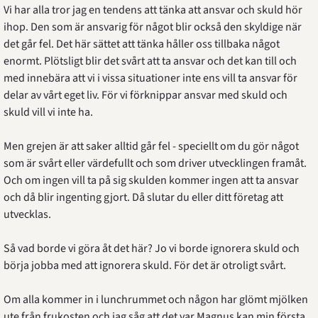
Vi har alla tror jag en tendens att tänka att ansvar och skuld hör 
ihop. Den som är ansvarig för något blir också den skyldige när 
det går fel. Det här sättet att tänka håller oss tillbaka något 
enormt. Plötsligt blir det svårt att ta ansvar och det kan till och 
med innebära att vi i vissa situationer inte ens vill ta ansvar för 
delar av vårt eget liv. För vi förknippar ansvar med skuld och 
skuld vill vi inte ha.
Men grejen är att saker alltid går fel - speciellt om du gör något 
som är svårt eller värdefullt och som driver utvecklingen framåt. 
Och om ingen vill ta på sig skulden kommer ingen att ta ansvar 
och då blir ingenting gjort. Då slutar du eller ditt företag att 
utvecklas.
Så vad borde vi göra åt det här? Jo vi borde ignorera skuld och 
börja jobba med att ignorera skuld. För det är otroligt svårt.
Om alla kommer in i lunchrummet och någon har glömt mjölken 
ute från frukosten och jag såg att det var Magnus kan min första 