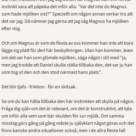
instinkt vara att påpeka det inför alla. "Var det inte du Magnus 
som hade mjölken sist?" Speciellt om någon annan verkar tro att 
det var jag. Då nämner jag gärna att jag såg Magnus ha mjölken 
efter mig.
Och om Magnus är som de flesta av oss kommer han inte att bara 
lägga sig platt för den här beskyllningen. Utan han kommer, även 
om det var han som glömde mjölken, säga något i stil med "ja, 
men jag trodde att Daniel skulle ställa tillbaka den, det var ju han 
som tog ut den och den stod närmast hans plats".
Det blir tjafs - friktion - för en skitsak.
Se om du kan hålla tillbaka den här instinkten att skylla på någon. 
Fråga dig själv om det är relevant, om det är konstruktivt, att tala 
om inför alla vem som bär skulden för sur mjölk. Om samma 
misstag görs gång på gång måste ju självklart något göras och det 
finns kanske andra situationer också, men i de allra flesta fall 