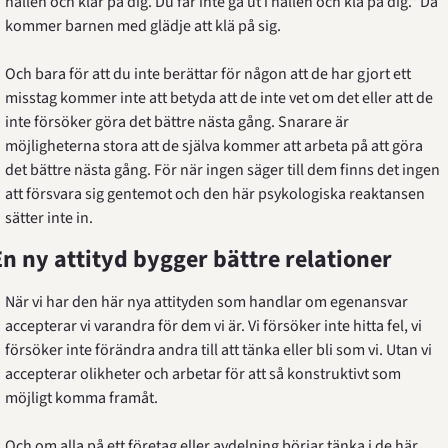
hallen och klär på dig. Du får inte gå ut i hallen och klä på dig." Då 
kommer barnen med glädje att klä på sig.
Och bara för att du inte berättar för någon att de har gjort ett 
misstag kommer inte att betyda att de inte vet om det eller att de 
inte försöker göra det bättre nästa gång. Snarare är 
möjligheterna stora att de själva kommer att arbeta på att göra 
det bättre nästa gång. För när ingen säger till dem finns det ingen 
att försvara sig gentemot och den här psykologiska reaktansen 
sätter inte in.
En ny attityd bygger bättre relationer
När vi har den här nya attityden som handlar om egenansvar 
accepterar vi varandra för dem vi är. Vi försöker inte hitta fel, vi 
försöker inte förändra andra till att tänka eller bli som vi. Utan vi 
accepterar olikheter och arbetar för att så konstruktivt som 
möjligt komma framåt.
Och om alla på ett företag eller avdelning börjar tänka i de här 