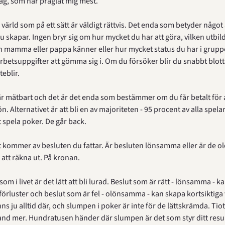
 jag, som har präglat mig mest.
värld som på ett sätt är väldigt rättvis. Det enda som betyder något ä
du skapar. Ingen bryr sig om hur mycket du har att göra, vilken utbil
n mamma eller pappa känner eller hur mycket status du har i gruppe
arbetsuppgifter att gömma sig i. Om du försöker blir du snabbt blotta
teblir.
är mätbart och det är det enda som bestämmer om du får betalt för a
n. Alternativet är att bli en av majoriteten - 95 procent av alla spelar
t spela poker. De går back.
at kommer av besluten du fattar. Är besluten lönsamma eller är de 
 att räkna ut. På kronan.
om i livet är det lätt att bli lurad. Beslut som är rätt - lönsamma - k
förluster och beslut som är fel - olönsamma - kan skapa kortsiktiga v
ns ju alltid där, och slumpen i poker är inte för de lättskrämda. Tiot
and mer. Hundratusen händer där slumpen är det som styr ditt result