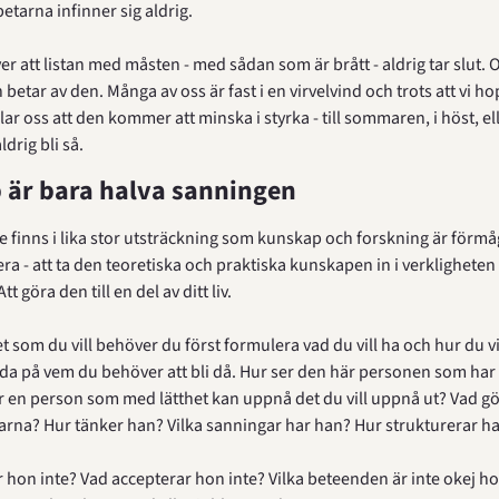
tarna infinner sig aldrig.
r att listan med måsten - med sådan som är brått - aldrig tar slut. O
etar av den. Många av oss är fast i en virvelvind och trots att vi ho
ar oss att den kommer att minska i styrka - till sommaren, i höst, eller
ldrig bli så.
är bara halva sanningen
e finns i lika stor utsträckning som kunskap och forskning är förmåg
a - att ta den teoretiska och praktiska kunskapen in i verkligheten o
tt göra den till en del av ditt liv.
et som du vill behöver du först formulera vad du vill ha och hur du vil
da på vem du behöver att bli då. Hur ser den här personen som har d
er en person som med lätthet kan uppnå det du vill uppnå ut? Vad gör
rna? Hur tänker han? Vilka sanningar har han? Hur strukturerar ha
 hon inte? Vad accepterar hon inte? Vilka beteenden är inte okej ho