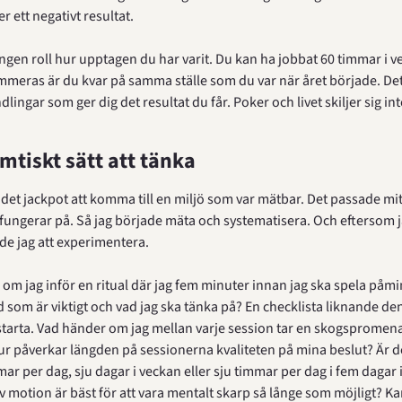
er ett negativt resultat.
ingen roll hur upptagen du har varit. Du kan ha jobbat 60 timmar i v
mmeras är du kvar på samma ställe som du var när året började. Det 
lingar som ger dig det resultat du får. Poker och livet skiljer sig inte
emtiskt sätt att tänka
 det jackpot att komma till en miljö som var mätbar. Det passade mit
g fungerar på. Så jag började mäta och systematisera. Och eftersom j
ade jag att experimentera.
om jag inför en ritual där jag fem minuter innan jag ska spela påmi
d som är viktigt och vad jag ska tänka på? En checklista liknande den 
starta. Vad händer om jag mellan varje session tar en skogspromena
r påverkar längden på sessionerna kvaliteten på mina beslut? Är det
mar per dag, sju dagar i veckan eller sju timmar per dag i fem dagar i
v motion är bäst för att vara mentalt skarp så långe som möjligt? Kan