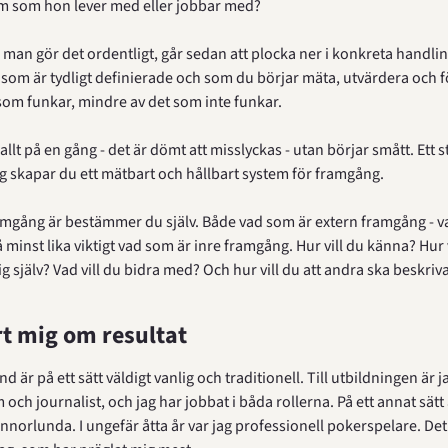
m som hon lever med eller jobbar med?
 man gör det ordentligt, går sedan att plocka ner i konkreta handling
som är tydligt definierade och som du börjar mäta, utvärdera och fö
som funkar, mindre av det som inte funkar.
allt på en gång - det är dömt att misslyckas - utan börjar smått. Ett ste
eg skapar du ett mätbart och hållbart system för framgång.
mgång är bestämmer du själv. Både vad som är extern framgång - vad
minst lika viktigt vad som är inre framgång. Hur vill du känna? Hur v
 själv? Vad vill du bidra med? Och hur vill du att andra ska beskriva
rt mig om resultat
 är på ett sätt väldigt vanlig och traditionell. Till utbildningen är ja
och journalist, och jag har jobbat i båda rollerna. På ett annat sätt 
norlunda. I ungefär åtta år var jag professionell pokerspelare. Det 