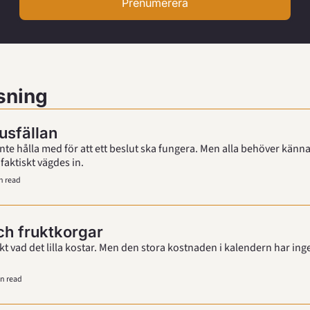
Prenumerera
sning
sfällan
nte hålla med för att ett beslut ska fungera. Men alla behöver känna
faktiskt vägdes in.
n read
ch fruktkorgar
akt vad det lilla kostar. Men den stora kostnaden i kalendern har inge
n read