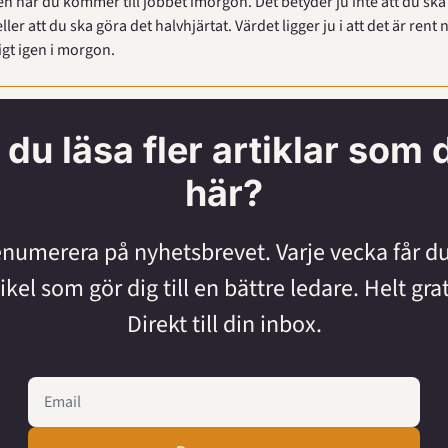
n när du kommer till jobbet imorgon. Det betyder ju inte att du ska s
ler att du ska göra det halvhjärtat. Värdet ligger ju i att det är rent nu,
tigt igen i morgon.
l du läsa fler artiklar som 
här?
numerera på nyhetsbrevet. Varje vecka får du
ikel som gör dig till en bättre ledare. Helt grati
Direkt till din inbox.