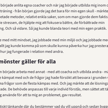
 började anlita egna coacher och när jag började utbilda mig inom 
räning - från början gjorde jag det bara för min egen skull - märkte j
etade metoder, relativt enkla saker, som om man gjorde dem faktiskt
 stressen, de hjälpte mig att fokusera bättre, de förbättrade min 
g. Och så vidare. Så jag kunde blanda teori med min egen praktik.
 med mitt mindset, jag jobbade med min miljö och jag jobbade med
allt jag kunde komma på som skulle kunna påverka hur jag presterad
ur jag fungerade i relation med andra.
nster gäller för alla
n började arbeta med annat - med att coacha och utbilda andra - mär
e kämpat med och de frågor jag hade försökt att besvara i grunden
a frågor som de flesta kämpas med. Och jag märkte att de lösninga
de. De behövde anpassas till varje individ förstås, men sättet att tä
 använde för att ta mig an problemet, gav resultat.
tiskt tänkande där du bestämmer vad du vill uppnå och sedan bygge