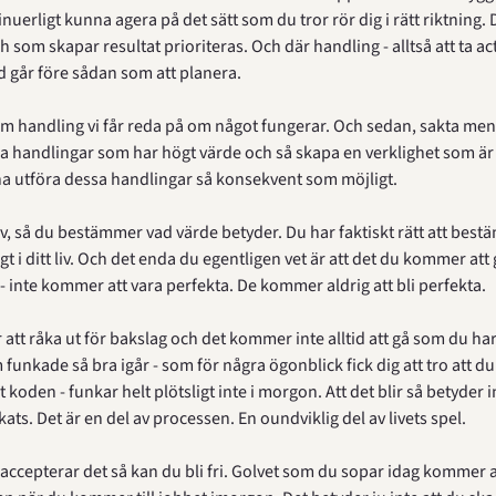
inuerligt kunna agera på det sätt som du tror rör dig i rätt riktning. 
ch som skapar resultat prioriteras. Och där handling - alltså att ta act
id går före sådan som att planera.
m handling vi får reda på om något fungerar. Och sedan, sakta men s
ka handlingar som har högt värde och så skapa en verklighet som är
na utföra dessa handlingar så konsekvent som möjligt.
 liv, så du bestämmer vad värde betyder. Du har faktiskt rätt att best
gt i ditt liv. Och det enda du egentligen vet är att det du kommer att g
- inte kommer att vara perfekta. De kommer aldrig att bli perfekta.
tt råka ut för bakslag och det kommer inte alltid att gå som du har 
funkade så bra igår - som för några ögonblick fick dig att tro att du 
koden - funkar helt plötsligt inte i morgon. Att det blir så betyder in
ats. Det är en del av processen. En oundviklig del av livets spel.
accepterar det så kan du bli fri. Golvet som du sopar idag kommer at