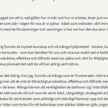
ygad om att vi, vad gäller hur vi mår och hur vi arbetar, lever just nu 
et som står i vägen för oss är vi själva - både som individer, vårt min
iv med de förväntningar och sanningar vi har om hur det ska vara i liv
rig funnits så mycket kunskap och så många hjälpmedel - böcker, kur
 konsulter - som kan berättar för oss och visa oss exakt vad vi behö
produktiva, effektiva och tillfreds med oss själva och vårt liv. Möjlighe
eva på exakt det sätt du vill har aldrig varit större.
r det aldrig, tror jag, funnits så många som är frustrerade i större e
 över att de inte är tillräckligt produktiva, effektiva och tillfreds me
de lever. Många känner att verkligheten de befinner sig i inte tillåt
t sätt som de vill och som de vet är bäst. Långsiktigt, strategiskt arb
tillbaka för de bränder som plötsligt och ständigt flammar upp och be
ler tiden som krävs för ett ledarskap som stärker både en själv, orga