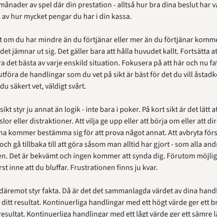
ånader av spel där din prestation - alltså hur bra dina beslut har vari
 av hur mycket pengar du har i din kassa.
 om du har mindre än du förtjänar eller mer än du förtjänar kommer
t det jämnar ut sig. Det gäller bara att hålla huvudet kallt. Fortsätta att
 det bästa av varje enskild situation. Fokusera på att här och nu fat
utföra de handlingar som du vet på sikt är bäst för det du vill åsta
du säkert vet, väldigt svårt.
sikt styr ju annat än logik - inte bara i poker. På kort sikt är det lätt a
or eller distraktioner. Att vilja ge upp eller att börja om eller att dir
 kommer bestämma sig för att prova något annat. Att avbryta försök
ch gå tillbaka till att göra såsom man alltid har gjort - som alla andr
n. Det är bekvämt och ingen kommer att synda dig. Förutom möjligen
st inne att du bluffar. Frustrationen finns ju kvar.
 däremot styr fakta. Då är det det sammanlagda värdet av dina hand
itt resultat. Kontinuerliga handlingar med ett högt värde ger ett br
resultat. Kontinuerliga handlingar med ett lågt värde ger ett sämre lå