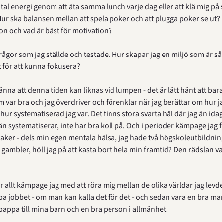
tal energi genom att äta samma lunch varje dag eller att klä mig på
Hur ska balansen mellan att spela poker och att plugga poker se ut? 
ion och vad är bäst för motivation?
rågor som jag ställde och testade. Hur skapar jag en miljö som är s
 för att kunna fokusera?
änna att denna tiden kan liknas vid lumpen - det är lätt hänt att ba
m var bra och jag överdriver och förenklar när jag berättar om hur j
hur systematiserad jag var. Det finns stora svarta hål där jag än idag
än systematiserar, inte har bra koll på. Och i perioder kämpage jag 
aker - dels min egen mentala hälsa, jag hade två högskoleutbildnin
i gambler, höll jag på att kasta bort hela min framtid? Den rädslan var
allt kämpage jag med att röra mig mellan de olika världar jag levde i
a jobbet - om man kan kalla det för det - och sedan vara en bra man t
pappa till mina barn och en bra person i allmänhet.