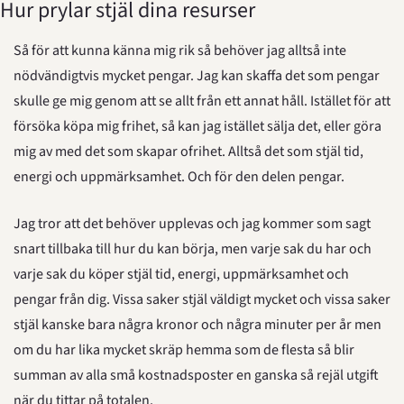
Hur prylar stjäl dina resurser
Så för att kunna känna mig rik så behöver jag alltså inte 
nödvändigtvis mycket pengar. Jag kan skaffa det som pengar 
skulle ge mig genom att se allt från ett annat håll. Istället för att 
försöka köpa mig frihet, så kan jag istället sälja det, eller göra 
mig av med det som skapar ofrihet. Alltså det som stjäl tid, 
energi och uppmärksamhet. Och för den delen pengar.
Jag tror att det behöver upplevas och jag kommer som sagt 
snart tillbaka till hur du kan börja, men varje sak du har och 
varje sak du köper stjäl tid, energi, uppmärksamhet och 
pengar från dig. Vissa saker stjäl väldigt mycket och vissa saker 
stjäl kanske bara några kronor och några minuter per år men 
om du har lika mycket skräp hemma som de flesta så blir 
summan av alla små kostnadsposter en ganska så rejäl utgift 
när du tittar på totalen.