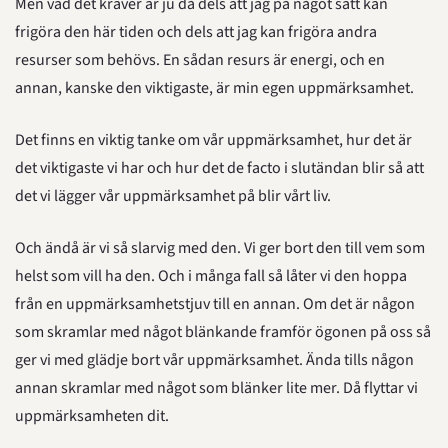
Men vad det kräver är ju då dels att jag på något sätt kan 
frigöra den här tiden och dels att jag kan frigöra andra 
resurser som behövs. En sådan resurs är energi, och en 
annan, kanske den viktigaste, är min egen uppmärksamhet.
Det finns en viktig tanke om vår uppmärksamhet, hur det är 
det viktigaste vi har och hur det de facto i slutändan blir så att 
det vi lägger vår uppmärksamhet på blir vårt liv.
Och ändå är vi så slarvig med den. Vi ger bort den till vem som 
helst som vill ha den. Och i många fall så låter vi den hoppa 
från en uppmärksamhetstjuv till en annan. Om det är någon 
som skramlar med något blänkande framför ögonen på oss så 
ger vi med glädje bort vår uppmärksamhet. Ända tills någon 
annan skramlar med något som blänker lite mer. Då flyttar vi 
uppmärksamheten dit.