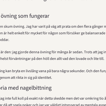
övning som fungerar
en skum övning. Jag har varit på väg att prata om den flera gånger me
Den är helt enkelt för mycket för någon som försöker ge balanserade 
oddar.
är den: jag gjorde denna övning för många år sedan. Trots att jag in
elst förväntningar på den höll den allt vad den lovade och lite till.
ng kan bryta en livslång vana på bara några sekunder. Och den fung
genom att rikta in sig på identitet.
oria med nagelbittning
jag inte full koll på exakt när detta skedde men det var omkring tio å
ar då att spela poker och jag var väldigt intresserad av mentala aspek