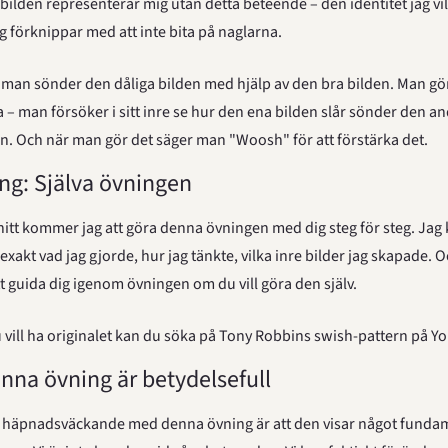
ilden representerar mig utan detta beteende – den identitet jag vill
ag förknippar med att inte bita på naglarna.
 man sönder den dåliga bilden med hjälp av den bra bilden. Man gör
 – man försöker i sitt inre se hur den ena bilden slår sönder den an
n. Och när man gör det säger man "Woosh" för att förstärka det.
ng: Själva övningen
snitt kommer jag att göra denna övningen med dig steg för steg. Jag
 exakt vad jag gjorde, hur jag tänkte, vilka inre bilder jag skapade. Oc
 guida dig igenom övningen om du vill göra den själv.
vill ha originalet kan du söka på Tony Robbins swish-pattern på Y
enna övning är betydelsefull
 häpnadsväckande med denna övning är att den visar något fundam