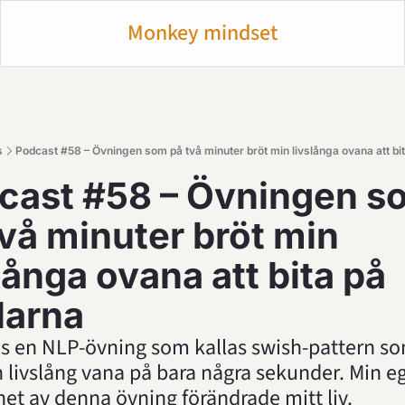
Monkey mindset
s
Podcast #58 – Övningen som på två minuter bröt min livslånga ovana att bi
cast #58 – Övningen s
två minuter bröt min 
långa ovana att bita på 
larna
ns en NLP-övning som kallas swish-pattern so
 livslång vana på bara några sekunder. Min eg
et av denna övning förändrade mitt liv.