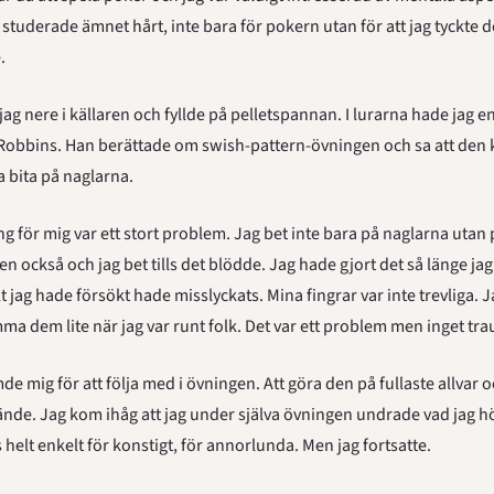
 studerade ämnet hårt, inte bara för pokern utan för att jag tyckte de
.
jag nere i källaren och fyllde på pelletspannan. I lurarna hade jag e
obbins. Han berättade om swish-pattern-övningen och sa att den k
ta bita på naglarna.
g för mig var ett stort problem. Jag bet inte bara på naglarna utan p
 också och jag bet tills det blödde. Jag hade gjort det så länge jag
t jag hade försökt hade misslyckats. Mina fingrar var inte trevliga. 
ma dem lite när jag var runt folk. Det var ett problem men inget tr
e mig för att följa med i övningen. Att göra den på fullaste allvar o
nde. Jag kom ihåg att jag under själva övningen undrade vad jag hö
helt enkelt för konstigt, för annorlunda. Men jag fortsatte.