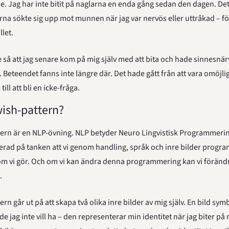
e. Jag har inte bitit på naglarna en enda gång sedan den dagen. De
arna sökte sig upp mot munnen när jag var nervös eller uttråkad – fö
llet.
e så att jag senare kom på mig själv med att bita och hade sinnesnärv
 Beteendet fanns inte längre där. Det hade gått från att vara omöjlig
till att bli en icke-fråga.
wish-pattern?
ern är en NLP-övning. NLP betyder Neuro Lingvistisk Programmering
rad på tanken att vi genom handling, språk och inre bilder progra
om vi gör. Och om vi kan ändra denna programmering kan vi förändr
.
rn går ut på att skapa två olika inre bilder av mig själv. En bild symb
e jag inte vill ha – den representerar min identitet när jag biter på 