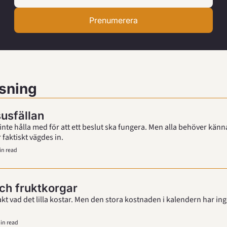
Prenumerera
sning
sfällan
inte hålla med för att ett beslut ska fungera. Men alla behöver känna
faktiskt vägdes in.
in read
ch fruktkorgar
xakt vad det lilla kostar. Men den stora kostnaden i kalendern har ing
in read