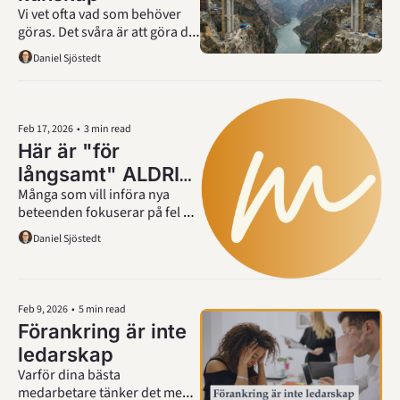
Vi vet ofta vad som behöver 
göras. Det svåra är att göra det 
konsekvent, länge nog för att 
Daniel Sjöstedt
det ska börja spela roll.
Feb 17, 2026
•
3 min read
Här är "för 
långsamt" ALDRIG 
Många som vill införa nya 
problemet
beteenden fokuserar på fel 
sak. Därför är de dömda att 
Daniel Sjöstedt
för alltid upprepa samma 
misstag.
Feb 9, 2026
•
5 min read
Förankring är inte 
ledarskap
Varför dina bästa 
medarbetare tänker det men 