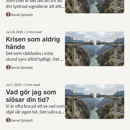
Som chef är det lätt att tro att 
feedbacken
din tystnad signalerar att allt 
är bra. Men ofta betyder den 
Daniel Sjöstedt
bara att någon annan själv 
fyller i tomrummet.
Jul 14, 2026
•
2 min read
Krisen som aldrig 
hände
Det som räddades i sista 
stund syns alltid tydligt. Det 
som aldrig gick sönder syns 
Daniel Sjöstedt
ofta inte alls.
Jul 7, 2026
•
2 min read
Vad gör jag som 
slösar din tid?
Vi är ofta bra på att se vad som 
stjäl vår egen tid. Det svåra är 
att upptäcka när vi själva är 
Daniel Sjöstedt
tidstjuven.