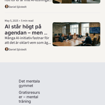
hypen
som FÖRÄNDRAR ALLT! Nej, 
Daniel Sjöstedt
för att dra nytta av det som 
händer nu behöver du tänka 
annorlunda. Och ställa andra 
May 5, 2025
•
5 min read
frågor.
AI står högt på 
agendan – men 
Många AI-initiativ fastnar för 
vem äger frågan?
att det är oklart vem som äger 
frågan. De organisationer där 
Daniel Sjöstedt
VD:n tar formellt ansvar ser 
betydligt bättre resultat – inte 
för tekniken, utan för hur 
ledningen organiserar sig.
Det mentala 
gymmet
Gratisresurs
er – mental 
träning