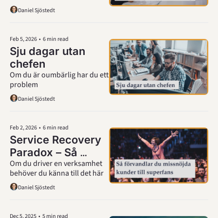
inte säger det
Daniel Sjöstedt
Feb 5, 2026
•
6 min read
Sju dagar utan 
chefen
Om du är oumbärlig har du ett 
problem
Daniel Sjöstedt
Feb 2, 2026
•
6 min read
Service Recovery 
Paradox – Så 
Om du driver en verksamhet 
skapar du 
behöver du känna till det här
superfans av 
Daniel Sjöstedt
missnöjda kunder
Dec 5, 2025
•
5 min read