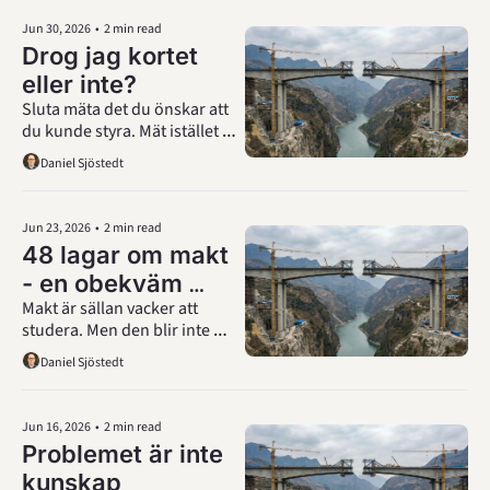
Jun 30, 2026
•
2 min read
Drog jag kortet 
eller inte?
Sluta mäta det du önskar att 
du kunde styra. Mät istället 
det du faktiskt kan påverka.
Daniel Sjöstedt
Jun 23, 2026
•
2 min read
48 lagar om makt 
- en obekväm 
Makt är sällan vacker att 
läsning att 
studera. Men den blir inte 
återkomma till
mindre verklig för att vi ogillar 
Daniel Sjöstedt
hur den fungerar.
Jun 16, 2026
•
2 min read
Problemet är inte 
kunskap