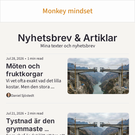
Monkey mindset
Nyhetsbrev & Artiklar
Mina texter och nyhetsbrev
Jul 28, 2026
•
1 min read
Möten och 
fruktkorgar
Vi vet ofta exakt vad det lilla 
kostar. Men den stora 
kostnaden i kalendern har 
Daniel Sjöstedt
ingen ens räknat på. 
Jul 21, 2026
•
2 min read
Tystnad är den 
grymmaste 