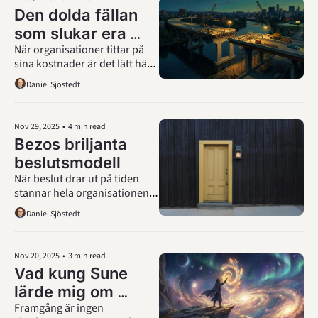
Den dolda fällan 
som slukar era 
När organisationer tittar på 
resurser
sina kostnader är det lätt hänt 
att allt fokus hamnar på det 
Daniel Sjöstedt
uppenbara. Dra in 
fruktkorgarna. Billigare kaffe. 
Kan vi minska 
Nov 29, 2025
•
4 min read
personalkostnaden? Men det 
Bezos briljanta 
finns en dold kostnad som är 
beslutsmodell
värre än alla andra.
När beslut drar ut på tiden 
stannar hela organisationen 
upp. Ofta handlar det inte om 
Daniel Sjöstedt
komplexitet utan om 
obeslutsamhet. Genom att 
skilja på beslut som kräver 
Nov 20, 2025
•
3 min read
noggrann analys och beslut vi 
Vad kung Sune 
kan testa och justera senare 
lärde mig om 
frigör vi fart, fokus och 
handlingskraft. 
Framgång är ingen 
framgång